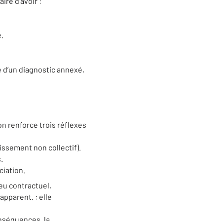
re d’avoir :
.
e d’un diagnostic annexé,
on renforce trois réflexes
ssement non collectif).
.
ciation.
eu contractuel,
apparent. : elle
onséquences, la