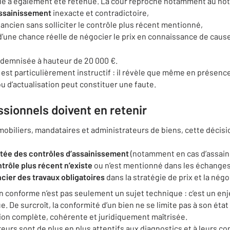
ale a également été retenue. La cour reproche notamment au notai
assainissement
inexacte et contradictoire,
ancien sans solliciter le contrôle plus récent mentionné,
d’une chance réelle de négocier le prix en connaissance de cause
ndemnisée à hauteur de 20 000 €.
 est particulièrement instructif : il révèle que même en présenc
u d’actualisation peut constituer une faute.
ssionnels doivent en retenir
mobiliers, mandataires et administrateurs de biens, cette décisi
portée des contrôles d’assainissement
(notamment en cas d’assaini
trôle plus récent n’existe
ou n’est mentionné dans les échanges
ncier des travaux obligatoires
dans la stratégie de prix et la négo
 conforme n’est pas seulement un sujet technique : c’est un enj
e. De surcroît, la conformité d’un bien ne se limite pas à son état 
on complète, cohérente et juridiquement maîtrisée.
reurs sont de plus en plus attentifs aux diagnostics et à leurs c