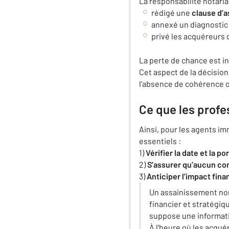
La responsabilité notari
rédigé une
clause d’
annexé un diagnostic 
privé les acquéreurs 
La perte de chance est i
Cet aspect de la décision
l’absence de cohérence o
Ce que les profe
Ainsi, pour les agents im
essentiels :
1)
Vérifier la date et la 
2)
S’assurer qu’aucun con
3)
Anticiper l’impact fina
Un assainissement non
financier et stratégiqu
suppose une informati
À l’heure où les acqué