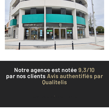
CENTURY 21 Open Immo
241-245 rue Gaston Doumergue
TOURNEFEUILLE - 31170
Envoyer un message
Téléphoner à l'agence
Notre agence est notée
9,3/10
par nos clients
Avis authentifiés par
Qualitelis
Voir tous les avis clients