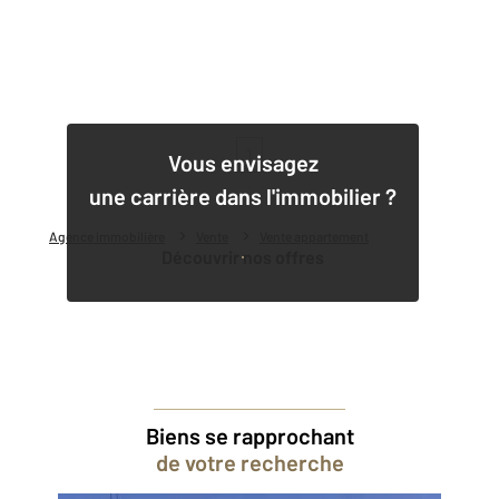
1
Vous envisagez
une carrière dans l'immobilier ?
Agence immobilière
Vente
Vente appartement
Découvrir nos offres
Biens se rapprochant
de votre recherche