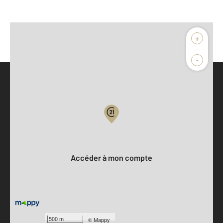
+
-
Parlons de vous, parlons biens
Votre compte :
Accéder à mon compte
500 m
©
Mappy