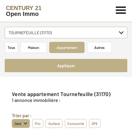
CENTURY 21
Open Immo
TOURNEFEUILLE (31170)
Tous
Maison
Appartement
Autres
Appliquer
Vente appartement Tournefeuille (31170)
1 annonce immobilière :
Trier par :
Date
Prix
Surface
Exclusivité
DPE