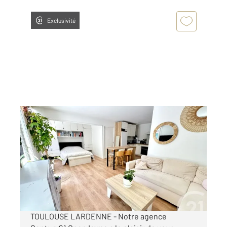
Exclusivité
TOURNEFEUILLE 31
2
37,84 m
, 2 pièces
Ref : 986
Appartement F1 Bis à vendre
129 000 €
Visiter le site dédié
TOULOUSE LARDENNE - Notre agence